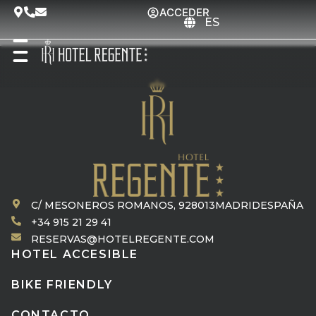
ACCEDER
ES
C/ MESONEROS ROMANOS, 9
28013
MADRID
ESPAÑA
+34 915 21 29 41
RESERVAS@HOTELREGENTE.COM
HOTEL ACCESIBLE
BIKE FRIENDLY
CONTACTO